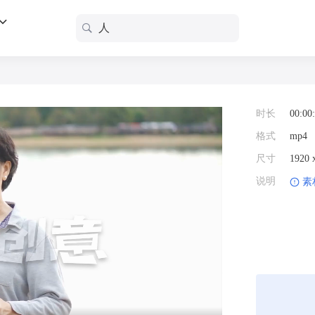
时长
00:00
格式
mp4
尺寸
1920
说明
素