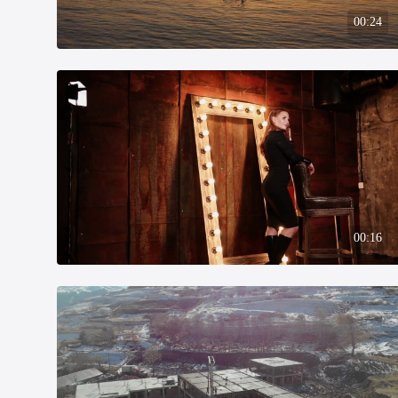
00:24
00:16