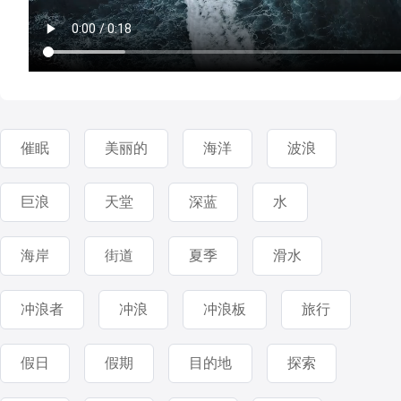
催眠
美丽的
海洋
波浪
巨浪
天堂
深蓝
水
海岸
街道
夏季
滑水
冲浪者
冲浪
冲浪板
旅行
假日
假期
目的地
探索