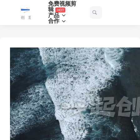
免费视频剪
一
辑
产品
起
合作
剪