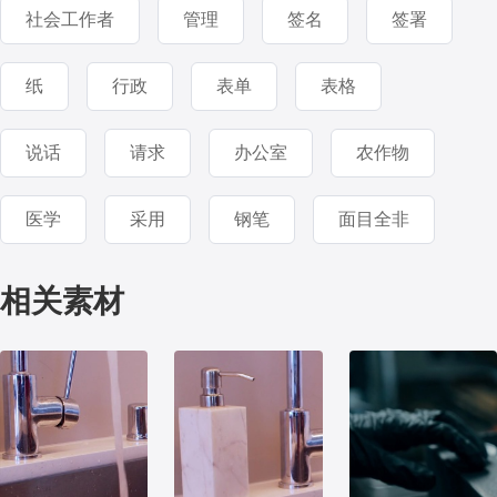
社会工作者
管理
签名
签署
纸
行政
表单
表格
说话
请求
办公室
农作物
医学
采用
钢笔
面目全非
相关素材