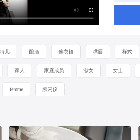
特儿
酿酒
连衣裙
嘴唇
样式
家人
家庭成员
淑女
女士
femme
频闪仪