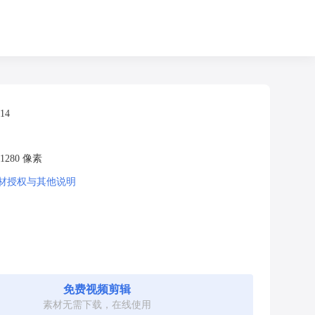
:14
x 1280 像素
材授权与其他说明
免费视频剪辑
素材无需下载，在线使用