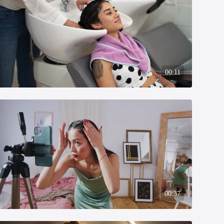
00:11
00:37