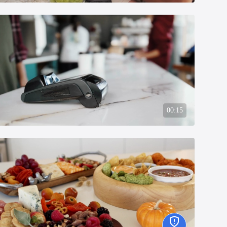
00:15