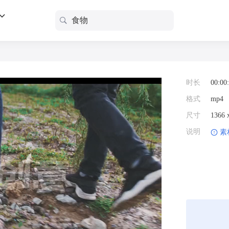
时长
00:00
格式
mp4
尺寸
1366
说明
素