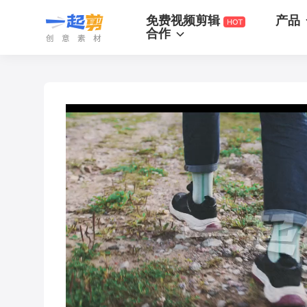
一起剪
免费视频剪辑
产品
合作