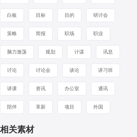
白板
目标
目的
研讨会
策略
简报
职场
职业
脑力激荡
规划
计谋
讯息
讨论
讨论会
谈论
讲习班
讲课
资讯
办公室
通讯
陪伴
革新
项目
外国
相关素材