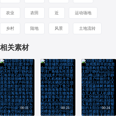
农业
农田
近
运动场地
乡村
陆地
风景
土地流转
相关素材
00:11
00:23
00:24