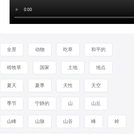
全景
动物
吃草
和平的
啃牧草
国家
土地
地点
夏天
夏季
天性
天空
季节
宁静的
山
山丘
山峰
山脉
山谷
峰
岭