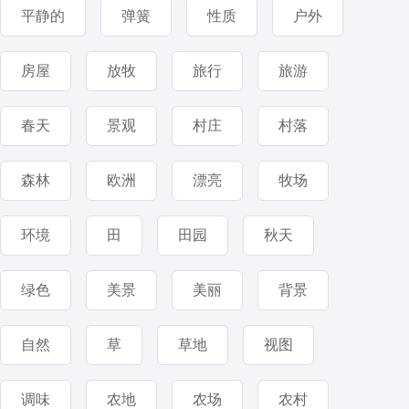
平静的
弹簧
性质
户外
房屋
放牧
旅行
旅游
春天
景观
村庄
村落
森林
欧洲
漂亮
牧场
环境
田
田园
秋天
绿色
美景
美丽
背景
自然
草
草地
视图
调味
农地
农场
农村