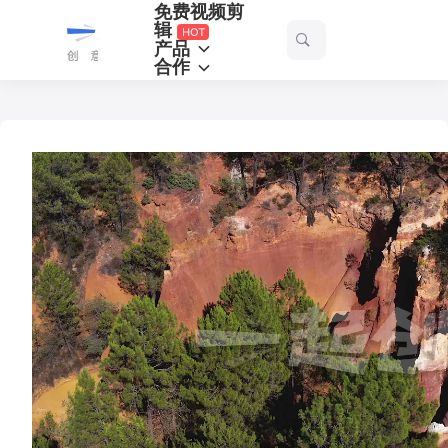
免费视频剪
一
辑
产品
起
合作
剪