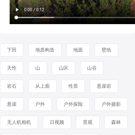
下田
地质构造
地面
壁纸
天性
山
山区
山谷
岩石
从上面
性质
悬崖岩
悬崖
户外
户外探险
户外摄影
无人机相机
日视频
景观
森林