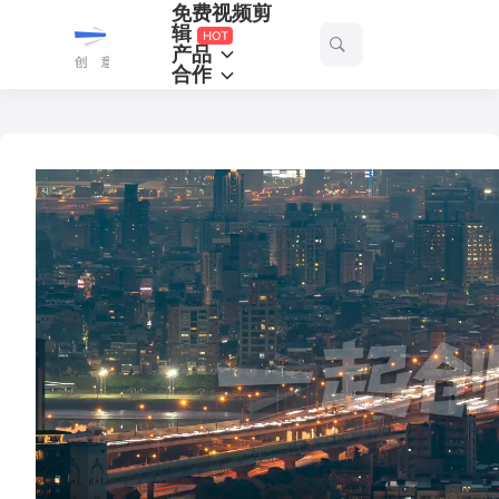
免费视频剪
一
辑
产品
起
合作
剪