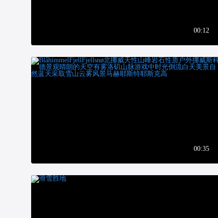
00:12
00:35