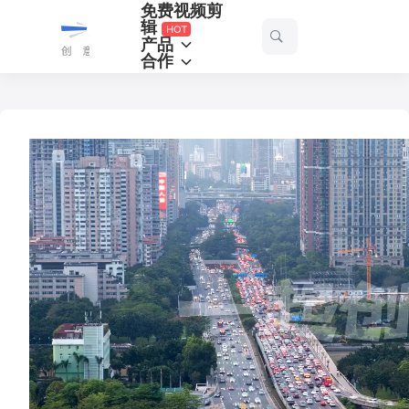
免费视频剪
一
辑
产品
起
合作
剪